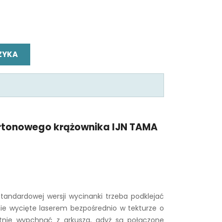
ZYKA
artonowego krążownika IJN TAMA
andardowej wersji wycinanki trzeba podklejać
nie wycięte laserem bezpośrednio w tekturze o
atnie wypchnąć z arkusza, gdyż są połączone