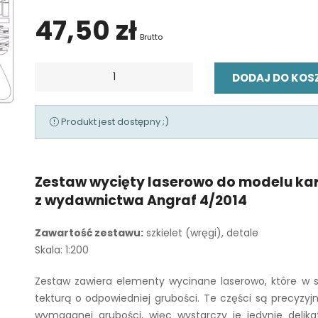
47,50 zł
Brutto
DODAJ DO KOS
Produkt jest dostępny ;)
Zestaw wycięty laserowo do modelu k
z wydawnictwa Angraf 4/2014
Zawartość zestawu:
szkielet (wręgi), detale
Skala: 1:200
Zestaw zawiera elementy wycinane laserowo, które w st
tekturą o odpowiedniej grubości. Te części są precyzyj
wymaganej grubości, więc wystarczy je jedynie delik