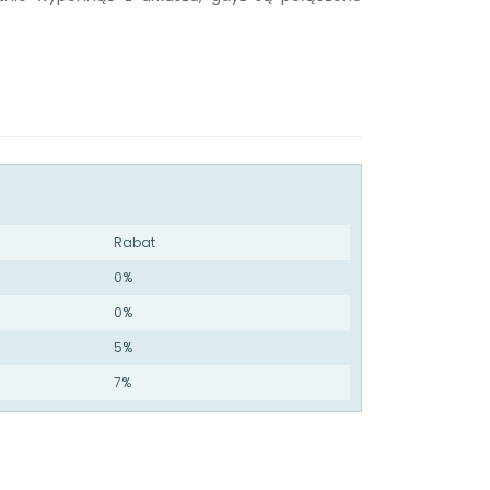
Rabat
0%
0%
5%
7%