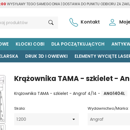
:00
WYSYŁAMY TEGO SAMEGO DNIA | DOSTAWA DO PUNKTU ODBIORU ZA ZAK
Kontakt
Moje
KOWE
KLOCKI COBI
DLA POCZĄTKUJĄCYCH
ANTYKW
ELARSKA
DRUK 3D I OWIEWKI
ELEMENTY WYCIĘTE LASE
Krążownika TAMA - szkielet - An
Krążownika TAMA - szkielet - Angraf 4/14 -
ANG1404L
Skala:
Wydawnictwo/Marka: