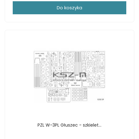
Do koszyka
PZL W-3PL Głuszec - szkielet...